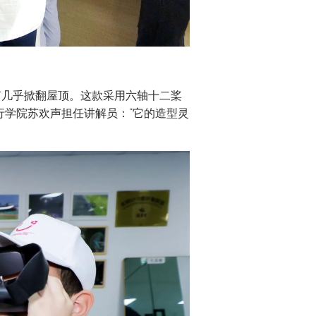
声几乎掀翻屋顶。这款采用六轴十二桨
行学院苏欢声担任讲解员：“它的造型灵