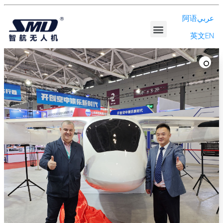
阿语عربي
英文EN
产品系列
解决方案
公司资讯
走进智航
招贤纳士
投资者关系