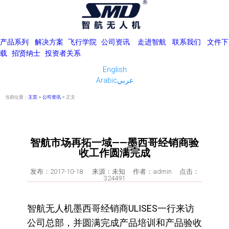
产品系列
解决方案
飞行学院
公司资讯
走进智航
联系我们
文件下
载
招贤纳士
投资者关系
English
Arabicعربي
当前位置：
主页
>
公司资讯
> 正文
智航市场再拓一域——墨西哥经销商验
收工作圆满完成
发布：2017-10-18 来源：未知 作者：admin 点击：
324491
智航无人机墨西哥经销商ULISES一行来访
公司总部，并圆满完成产品培训和产品验收