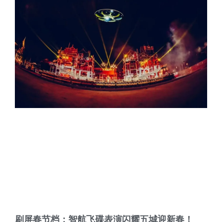
刷屏春节档：智航飞碟表演闪耀五城迎新春！